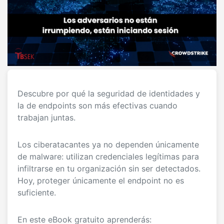
Descubre por qué la seguridad de identidades y
la de endpoints son más efectivas cuando
trabajan juntas.
Los ciberatacantes ya no dependen únicamente
de malware: utilizan credenciales legítimas para
infiltrarse en tu organización sin ser detectados.
Hoy, proteger únicamente el endpoint no es
suficiente.
En este eBook gratuito aprenderás: