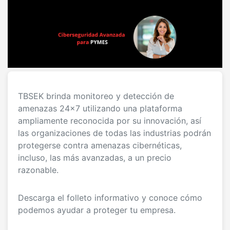
TBSEK brinda monitoreo y detección de
amenazas 24x7 utilizando una plataforma
ampliamente reconocida por su innovación, así
las organizaciones de todas las industrias podrán
protegerse contra amenazas cibernéticas,
incluso, las más avanzadas, a un precio
razonable.
Descarga el folleto informativo y conoce cómo
podemos ayudar a proteger tu empresa.